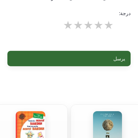
درجة:
يرسل