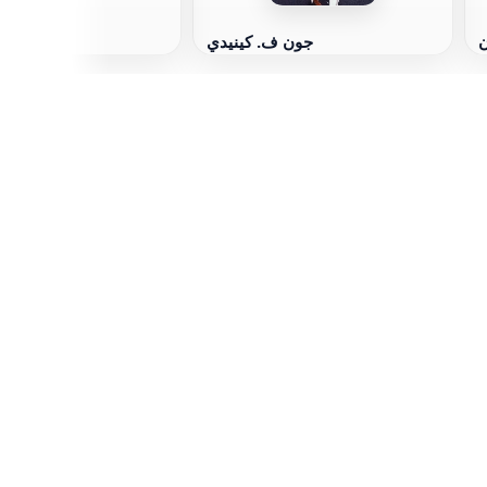
ن
جون ف. كينيدي